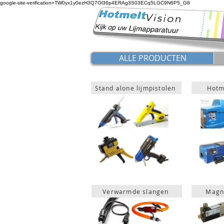
google-site-verification=TW0yx1y0ezH3Q7Ol36p4ERAg3S03ECq5LGC9N6P5_G8
ALLE PRODUCTEN
Stand alone lijmpistolen
Hotme
Verwarmde slangen
Magn