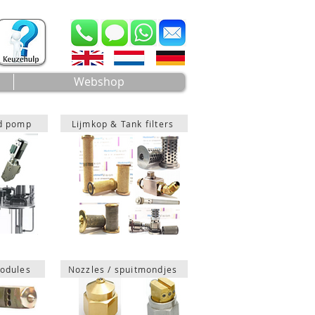
Webshop
ad pomp
Lijmkop & Tank filters
odules
Nozzles / spuitmondjes