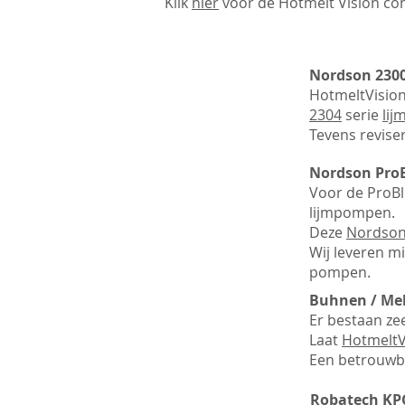
Klik
hier
voor de
Hotmelt Vision
con
Nordson 2300
HotmeltVisio
2304
serie
lij
Tevens reviser
Nordson ProBl
Voor de ProBl
lijmpompen.
Deze
Nordso
Wij leveren m
pompen.
Buhnen / Mel
Er bestaan ze
Laat
HotmeltV
Een betrouwba
Robatech KP