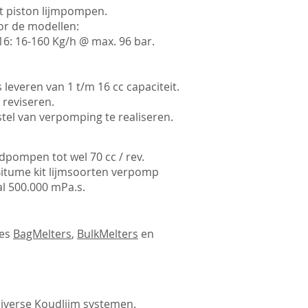
t piston lijmpompen.
or de modellen:
16: 16-160 Kg/h @ max. 96 bar.
veren van 1 t/m 16 cc capaciteit.
 reviseren.
stel van verpomping te realiseren.
pompen tot wel 70 cc / rev.
Bitume kit lijmsoorten verpomp
l 500.000 mPa.s.
pes
BagMelters
,
BulkMelters
en
iverse Koudlijm systemen.