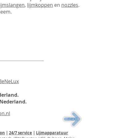
lijmslangen
,
lijmkoppen
en
nozzles
.
teem.
BeNeLux
derland.
 Nederland.
on.nl
ion
|
24/7 service
|
Lijmapparatuur