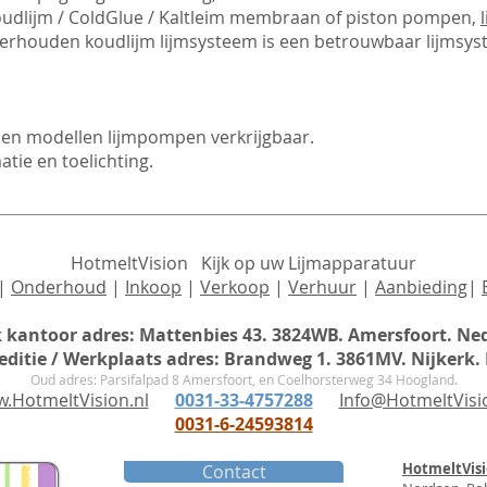
udlijm / ColdGlue / Kaltleim membraan of piston pompen,
erhouden koudlijm lijmsysteem is een betrouwbaar lijmsys
 en modellen lijmpompen verkrijgbaar.
tie en toelichting.
HotmeltVision Kijk op uw Lijmapparatuur
|
Onderhoud
|
Inkoop
|
Verkoop
|
Verhuur
|
Aanbieding
|
jk kantoor adres: Mattenbies 43. 3824WB. Amersfoort
. Ne
ditie / Werkplaats
adres
: Brandweg 1. 3861MV. Nijkerk.
Oud adres: Parsifalpad 8 Amersfoort, en Coelhorsterweg 34 Hoogland.
.HotmeltVision.nl
0031-33-4757288
Info@HotmeltVisi
0031-6-24593814
HotmeltVis
Contact