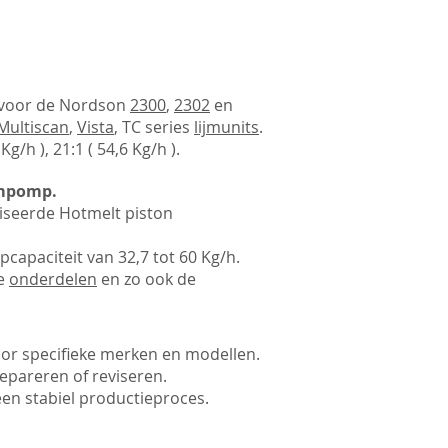
 voor de Nordson
2300
,
2302
en
Multiscan
,
Vista
, TC series
lijmunits
.
 Kg/h ), 21:1 ( 54,6 Kg/h )
.
jmpomp.
iseerde Hotmelt piston
capaciteit van 32,7 tot 60 Kg/h.
le
onderdelen
en zo ook de
oor specifieke merken en modellen.
epareren of reviseren.
en stabiel productieproces.