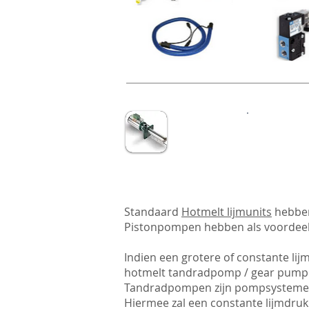
Standaard
Hotmelt lijmunits
hebben
Pistonpompen hebben als voordeel d
Indien
een grotere of constante li
hotmelt tandradpomp / gear pump 
Tandradpompen zijn pompsystemen 
Hiermee zal een constante lijmdru