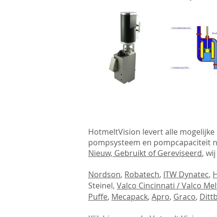
HotmeltVision
levert alle mogelijk
pompsysteem en pompcapaciteit na
Nieuw, Gebruikt of Gereviseerd
, wi
Nordson
,
Robatech
,
ITW Dynatec
,
Steinel,
Valco Cincinnati / Valco Me
Puffe
,
Mecapack
,
Apro
,
Graco
,
Ditt