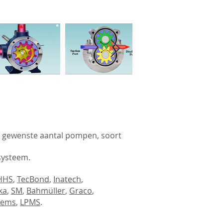
 gewenste aantal pompen, soort
msysteem.
HHS
,
TecBond
,
Inatech
,
ka
,
SM
,
Bahmüller
,
Graco
,
tems
,
LPMS
.