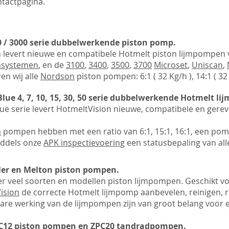
tactpagina.
 / 3000 serie
dubbelwerkende
piston pomp.
n
levert nieuwe en compatibele Hotmelt piston lijmpompen
msystemen
, en de
3100
,
3400
,
3500
,
3700
Microset
,
Uniscan
,
en wij alle
Nordson
piston pompen:
6:1 ( 32 Kg/h ), 14:1 ( 32
ue 4, 7, 10, 15, 30, 50 serie
dubbelwerkende
Hotmelt li
ue serie levert HotmeltVision
nieuwe, compatibele en gerev
n
pompen hebben met een ratio van 6:1, 15:1, 16:1, een pomp
iddels onze
APK inspectievoering
een statusbepaling van al
er en Melton piston pompen.
er veel soorten en modellen piston lijmpompen. Geschikt v
ision
de correcte Hotmelt lijmpomp aanbevelen, reinigen, r
re werking van de lijmpompen zijn van groot belang voor e
C12 piston pompen en ZPC20 tandradpompen.