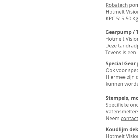
Robatech
pomp
Hotmelt Visio
KPC 5: 5-50 K
Gearpump / 
Hotmelt Visio
Deze tandrad
Tevens is een
Special Gear
Ook voor spec
Hiermee zijn 
kunnen worden
Stempels, mot
Specifieke o
Vatensmelter
Neem
contac
Koudlijm dek
Hotmelt Visio