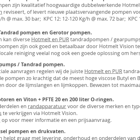
en zijn kwalitatief hoogwaardige dubbelwerkende Hotmel
n
reviseert, of levert nieuwe plaatsvervangende pompen vo
g/h @ max. 30 bar; KPC 12: 12-120 Kg/h @ max. 72 bar; KPC 
Tandrad pompen en Gerotor pompen.
n
kan diverse
Hotmelt en PUR
tandradpompen / gearpumps le
pompen zijn ook goed en betaalbaar door
Hotmelt Vision
te
 locale reiniging veelal nog ook een goede oplossing om her
 pumps / Tandrad pompen.
iale aanvragen regelen wij de juiste
Hotmelt en PUR
tandrad
de pompen zo krachtig dat de meest hoge viscose Butyl en 
 door de lijmslangen en lijmkoppen. Bewezen tot maximaa
oren en Viton + PFTE 20 en 200 liter O-ringen.
nderdelen en
randapparatuur
voor de diverse merken en ty
s
te verkrijgen via
Hotmelt Vision
.
t
op voor meer informatie en een prijsaanvraag.
sel pompen en drukvaten.
n
helpt graag met levering, onderhoud en onderdelen van d