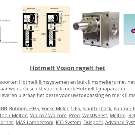
Hotmelt Vision regelt het
e soorten
Hotmelt lijmsystemen
en
bulk lijmsmelters
met het
ar wens. Geschikt voor elk merk
Hotmelt lijmaparatuur
.
j leveren u graag het beste voor uw toepassing en merk lij
HBB
,
Buhnen
,
HHS
,
Focke Meler
,
UES
,
Slautterback
,
Baumer 
lton / Melton
,
Walco / Walcom
,
Preo
,
West&Best,
Meltex
,
Re
berner
,
MAS Lambertoni
,
ICO System
​.
Duspohl
,
Advance Sys