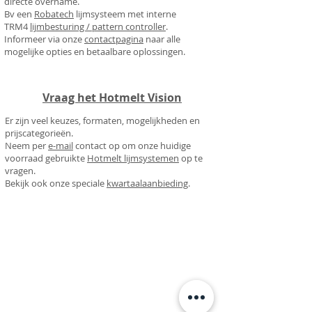
directe overname.
Bv een
Robatech
lijmsysteem met interne
TRM4
lijmbesturing / pattern controller
.
Informeer via onze
contactpagina
naar alle
mogelijke opties en betaalbare oplossingen.
Vraag het Hotmelt Vision
Er zijn veel keuzes, formaten, mogelijkheden en
prijscategorieën.
Neem per
e-mail
contact op om onze huidige
voorraad gebruikte
Hotmelt lijmsystemen
op te
vragen.
Bekijk ook onze speciale
kwartaalaanbieding
.