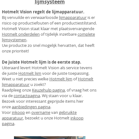
lijmsysteem
Hotmelt Vision regelt de lijmapparatuur.
Bij vervuilde en verwaarloosde
lijmapparatuur
is er
risico op productiefouten of een productiestilstand.
Hotmelt Vision staat klaar
met plaatsvervangende
Hotmelt onderdelen
of tijdelijk inzetbare
complete
lijmsystemen
.
Uw productie zo snel mogelijk hervatten, dat heeft
onze prioriteit!
De juiste Hotmelt lijm is de eerste stap.
Uiteraard levert
Hotmelt Vision
als service tevens
de juiste
Hotmelt lijm
voor de juiste toepassing.
Weet u niet precies welke
Hotmelt lijm
of
Hotmelt
lijmapparatuur
u zoekt?
Raadpleeg onze
Keuzehulp pagina
, of vraag het ons
via de
contactpagina
. Wij staan voor u klaar.
Bezoek voor interessant geprijsde items hier
onze
aanbiedingen pagina
.
Voor
inkoop
en
overname
van
gebruikte
apparatuur
, bezoekt u onze Hotmelt
inkoop
pagina
.