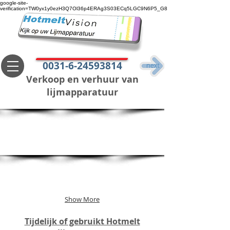
google-site-
verification=TW0yx1y0ezH3Q7Ol36p4ERAg3S03ECq5LGC9N6P5_G8
0031-6-24593814
Verkoop en verhuur van
lijmapparatuur
Show More
Tijdelijk of gebruikt Hotmelt