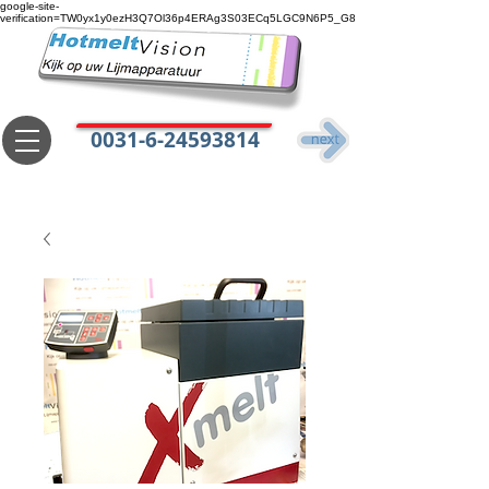
google-site-
verification=TW0yx1y0ezH3Q7Ol36p4ERAg3S03ECq5LGC9N6P5_G8
0031-6-24593814